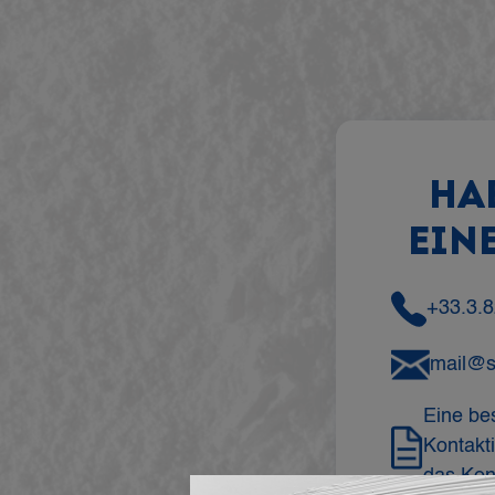
HA
EIN
+33.3.8
mail@
Eine be
Kontakt
das Kon