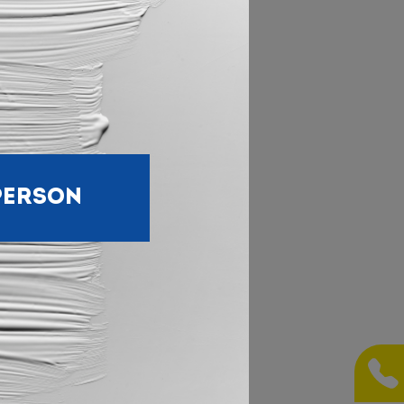
m
ie
fi-
uf
PERSON
utos
ube