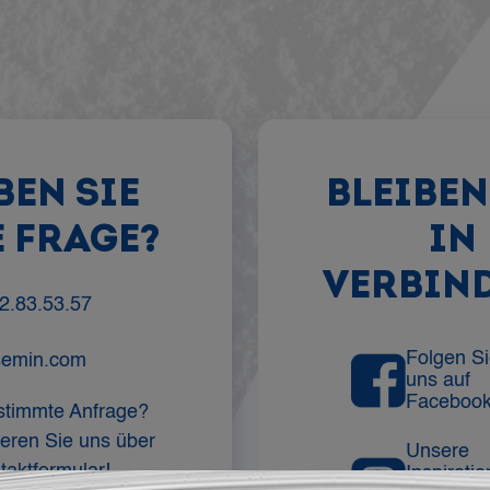
BEN SIE
BLEIBEN
E FRAGE?
IN
VERBIN
2.83.53.57
Folgen S
semin.com
uns auf
Faceboo
stimmte Anfrage?
ieren Sie uns über
Unsere
taktformular!
Inspiratio