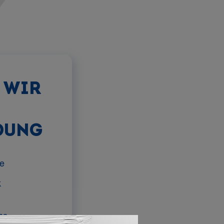
 WIR
DUNG
ie
k
ns-