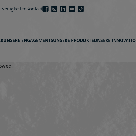
 Neuigkeiten
Kontakt
IR
UNSERE ENGAGEMENTS
UNSERE PRODUKTE
UNSERE INNOVATI
lowed.