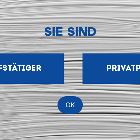
Ideen auf
Instagra
KTIEREN SIE
Folgen S
UNS
uns auf
SIE SIND
TikTok
Unser Pro
Content a
LinkedIn
FSTÄTIGER
PRIVAT
Unsere T
auf Yout