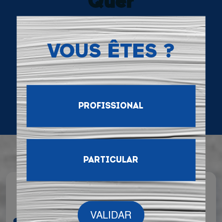
Quer
contactar-nos ?
VOUS ÊTES ?
CONTACTE-NOS
PROFISSIONAL
PARTICULAR
TEM UMA PERGUNTA ?