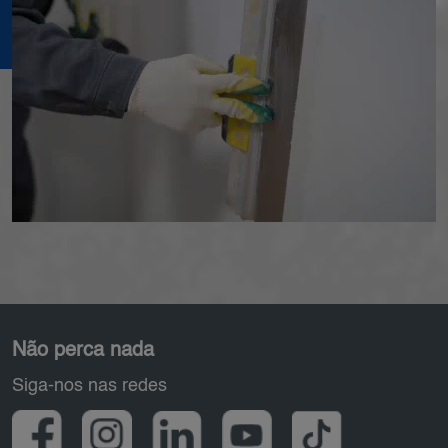
Pied de page
Não perca nada
Siga-nos nas redes