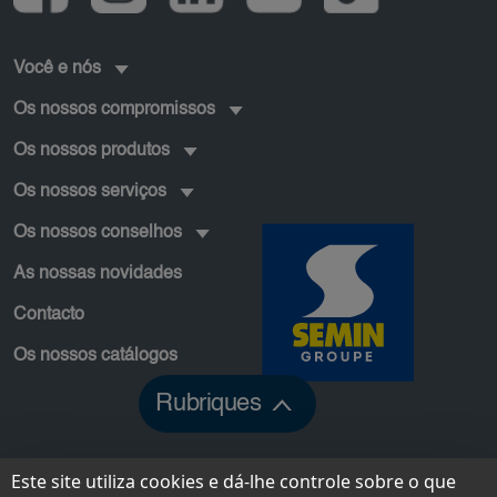
Você e nós
Os nossos compromissos
Os nossos produtos
Os nossos serviços
Os nossos conselhos
As nossas novidades
Contacto
Os nossos catálogos
Rubriques
Pied de page secondaire
Este site utiliza cookies e dá-lhe controle sobre o que
MAPA DO SITE